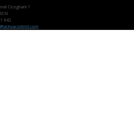
enal Cicognani 1
BCN
1 642
o@activacontrol.com