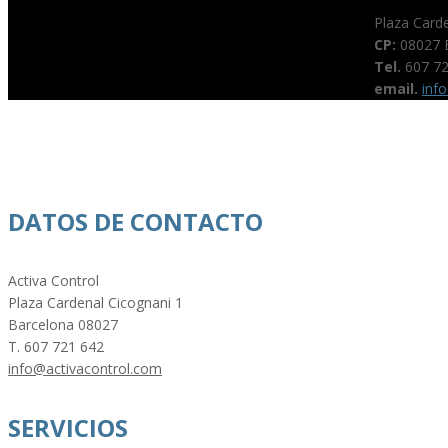
Plaza Card
CP:
08027 
Tel.
607 72
email.
inf
DATOS DE CONTACTO
Activa Control
Plaza Cardenal Cicognani 1
Barcelona 08027
T. 607 721 642
info@activacontrol.com
SERVICIOS