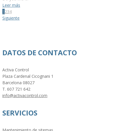
Leer más
1
2
3
4
Siguiente
DATOS DE CONTACTO
Activa Control
Plaza Cardenal Cicognani 1
Barcelona 08027
T. 607 721 642
info@activacontrol.com
SERVICIOS
Mantenimiento de sitemas